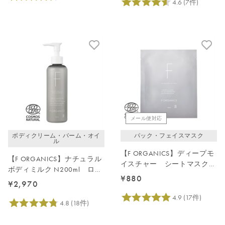
メール便対応
ボディクリーム・バーム・オイ
パック・フェイスマスク
ル
【F ORGANICS】ディープモ
【F ORGANICS】ナチュラル
イスチャー シートマスク
ボディミルク N200ml ロー
1枚入
¥880
ズ＆シダーウッド
¥2,970