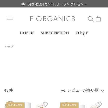
LINE お友達登録で500円クーポン プレゼント
【重要】F ORGANICS Websiteの統合に関するお知らせ
【重要】お盆期間中のお問い合わせと商品配送に関しまして
毎月お得にポイントが貯まる！ “月のポイントアップデー”
LINE UP
SUBSCRIPTION
O by F
LINE お友達登録で500円クーポン プレゼント
トップ
43件
レビューが多い順
新着順
BEST COSME
BEST COSME