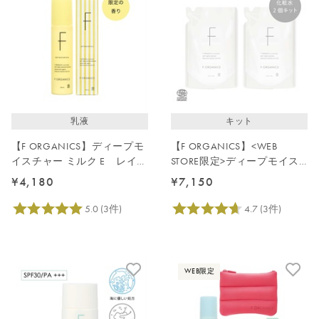
乳液
キット
【F ORGANICS】ディープモ
【F ORGANICS】<WEB
イスチャー ミルク E レイユ
STORE限定>ディープモイス
ールデルブの香り
チャーローション詰替2点セ
¥4,180
¥7,150
ット
WEB限定