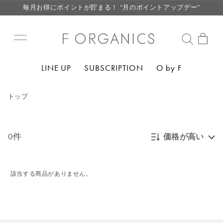
毎月お得にポイントが貯まる！ “月のポイントアップデー”
LINE お友達登録で500円クーポン プレゼント
【重要】F ORGANICS Websiteの統合に関するお知らせ
【重要】お盆期間中のお問い合わせと商品配送に関しまして
LINE UP
SUBSCRIPTION
O by F
毎月お得にポイントが貯まる！ “月のポイントアップデー”
LINE お友達登録で500円クーポン プレゼント
トップ
0件
価格が高い
新着順
該当する商品がありません。
発売日順
価格が安い
価格が高い