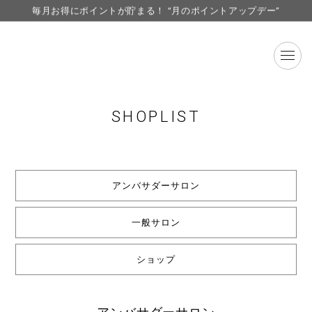
LINE お友達登録で500円クーポン プレゼント
【重要】F ORGANICS Websiteの統合に関するお知らせ
【重要】お盆期間中のお問い合わせと商品配送に関しまして
毎月お得にポイントが貯まる！ “月のポイントアップデー”
LINE お友達登録で500円クーポン プレゼント
SHOPLIST
アンバサダーサロン
一般サロン
ショップ