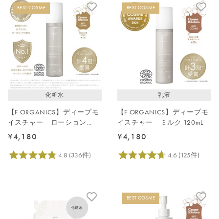
新着順
BEST COSME
BEST COSME
発売日順
価格が安い
価格が高い
レビューが多い順
レビュー評価が高い順
化粧水
乳液
人気順
【F ORGANICS】ディープモ
【F ORGANICS】ディープモ
イスチャー ローション
イスチャー ミルク 120mL
150mL
¥4,180
¥4,180
BEST COSME