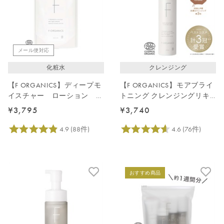
メール便対応
化粧水
クレンジング
【F ORGANICS】ディープモ
【F ORGANICS】モアブライ
イスチャー ローション 詰
トニング クレンジングリキ
替え用 140mL
ッド
¥3,795
¥3,740
おすすめ商品