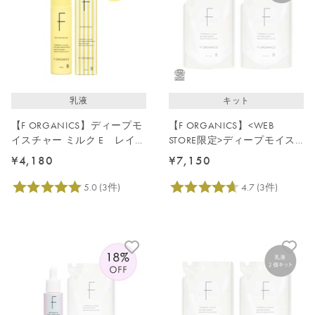
乳液
キット
【F ORGANICS】ディープモ
【F ORGANICS】<WEB
イスチャー ミルク E レイユ
STORE限定>ディープモイス
ールデルブの香り
チャーローション詰替2点セ
¥4,180
¥7,150
ット