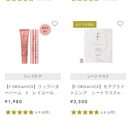
おすすめ商品
リップケア
シートマスク
【F ORGANICS】リップバタ
【F ORGANICS】モアブライ
ーバーム E レイユールデ
トニング シートマスク4枚
ルブの香り
入り
¥1,980
¥3,300