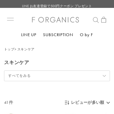
LINE お友達登録で500円クーポン プレゼント
【重要】F ORGANICS Websiteの統合に関するお知らせ
【重要】お盆期間中のお問い合わせと商品配送に関しまして
毎月お得にポイントが貯まる！ “月のポイントアップデー”
LINE UP
SUBSCRIPTION
O by F
LINE お友達登録で500円クーポン プレゼント
トップ
>
スキンケア
スキンケア
すべてをみる
41件
レビューが多い順