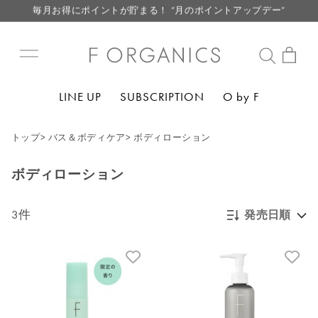
毎月お得にポイントが貯まる！ “月のポイントアップデー”
LINE お友達登録で500円クーポン プレゼント
【重要】F ORGANICS Websiteの統合に関するお知らせ
【重要】お盆期間中のお問い合わせと商品配送に関しまして
LINE UP
SUBSCRIPTION
O by F
毎月お得にポイントが貯まる！ “月のポイントアップデー”
LINE お友達登録で500円クーポン プレゼント
トップ
>
バス＆ボディケア
>
ボディローション
ボディローション
3件
発売日順
新着順
発売日順
価格が安い