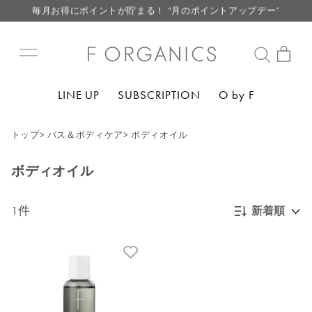
毎月お得にポイントが貯まる！ “月のポイントアップデー”
LINE お友達登録で500円クーポン プレゼント
【重要】F ORGANICS Websiteの統合に関するお知らせ
【重要】お盆期間中のお問い合わせと商品配送に関しまして
LINE UP
SUBSCRIPTION
O by F
毎月お得にポイントが貯まる！ “月のポイントアップデー”
LINE お友達登録で500円クーポン プレゼント
トップ
>
バス＆ボディケア
>
ボディオイル
ボディオイル
1件
新着順
新着順
発売日順
価格が安い