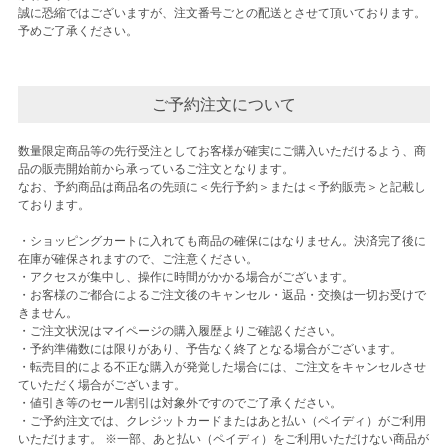
誠に恐縮ではございますが、注文番号ごとの配送とさせて頂いております。
予めご了承ください。
ご予約注文について
数量限定商品等の先行受注としてお客様が確実にご購入いただけるよう、商
品の販売開始前から承っているご注文となります。
なお、予約商品は商品名の先頭に＜先行予約＞または＜予約販売＞と記載し
ております。
・ショッピングカートに入れても商品の確保にはなりません。決済完了後に
在庫が確保されますので、ご注意ください。
・アクセスが集中し、操作に時間がかかる場合がございます。
・お客様のご都合によるご注文後のキャンセル・返品・交換は一切お受けで
きません。
・ご注文状況はマイページの購入履歴よりご確認ください。
・予約準備数には限りがあり、予告なく終了となる場合がございます。
・転売目的による不正な購入が発覚した場合には、ご注文をキャンセルさせ
ていただく場合がございます。
・値引き等のセール割引は対象外ですのでご了承ください。
・ご予約注文では、クレジットカードまたはあと払い（ペイディ）がご利用
いただけます。 ※一部、あと払い（ペイディ）をご利用いただけない商品が