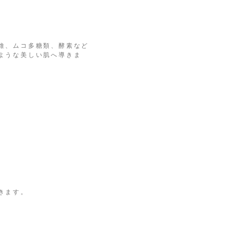
維、ムコ多糖類、酵素など
ような美しい肌へ導きま
きます。