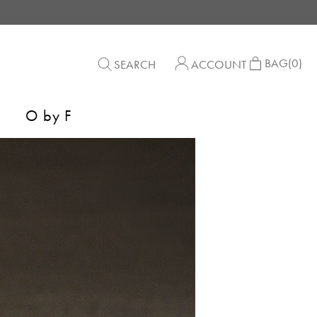
BAG
(0)
SEARCH
ACCOUNT
O by F