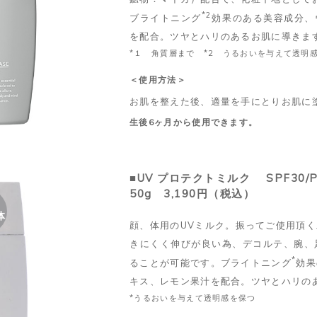
*2
ブライトニング
効果のある美容成分、
を配合。ツヤとハリのあるお肌に導きま
*１ 角質層まで *2 うるおいを与えて透明
＜使用方法＞
お肌を整えた後、適量を手にとりお肌に
生後6ヶ月から使用できます。
■UV プロテクトミルク SPF30/P
50g 3,190円（税込）
体
顔、体用のUVミルク。振ってご使用頂
きにくく伸びが良い為、デコルテ、腕、
*
ることが可能です。ブライトニング
効果
キス、レモン果汁を配合。ツヤとハリの
*うるおいを与えて透明感を保つ