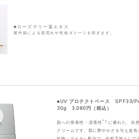
■ローズマリー葉エキス
紫外線による肌荒れや乾燥ダメージを防ぎます。
■UV プロテクトベース SPF33/P
30g 3,080円（税込）
*１
肌への密着性・浸透性
に優れた、自
入
クリームです。肌に艶やかさを与え血色
鉱物：マイカ）配合で、化粧下地として