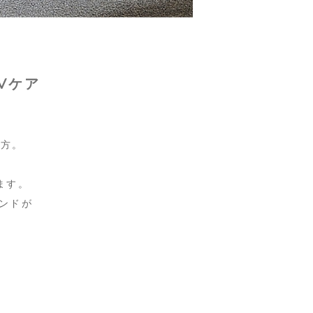
Vケア
処方。
ます。
ンドが