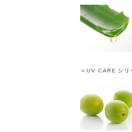
＜UV CARE シ