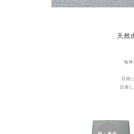
天然
地球
日焼
日差
顔・身体