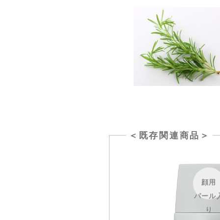
＜既存関連商品＞
顔用
パール
り