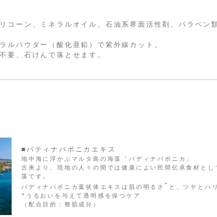
リコーン、ミネラルオイル、石油系界面活性剤、パラベン
ラルパウダー（酸化亜鉛）で紫外線カット。
不要、石けんで落とせます。
■パティナパボニカエキス
地中海に浮かぶマルタ島の海藻「パディナパボニカ」
古来より、現地の人々の間では健康によい民間伝承食材とし
藻です。
*
パディナパボニカ葉状体エキスは肌の明るさ
と、ツヤとハ
*うるおいを与えて透明感を保つケア
（配合目的：整肌成分）