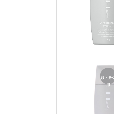
顔・身
用