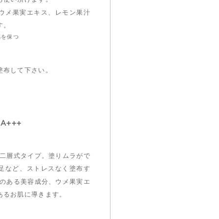
ウメ果実エキス、レモン果汁
す。
感を保つ
塗布して下さい。
A+++
く二層式タイプ。塗りムラがで
足など、ストレスなく塗布す
のある美容成分、ウメ果実エ
あるお肌に導きます。