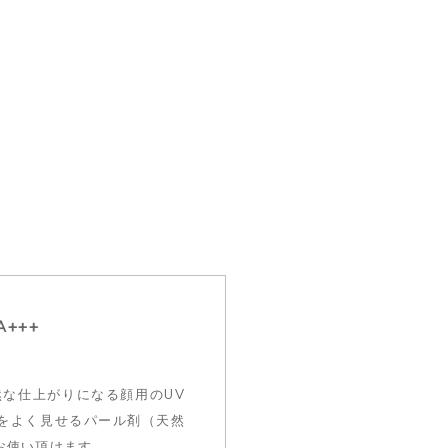
A+++
然な仕上がりになる顔用のUV
をよく見せるパール剤（天然
お使い頂けます。