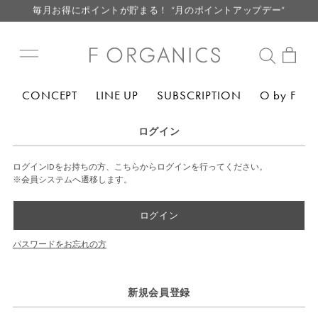
毎月お得にポイントが貯まる！ “月のポイントアップデー”
LINE お友達登録で500円クーポン プレゼント
【重要】F ORGANICS Websiteの統合に関するお知らせ
【重要】お盆期間中のお問い合わせと商品配送に関しまして
CONCEPT
LINE UP
SUBSCRIPTION
O by F
毎月お得にポイントが貯まる！ “月のポイントアップデー”
LINE お友達登録で500円クーポン プレゼント
ログイン
ログインIDをお持ちの方、こちらからログインを行ってください。
※会員システムへ遷移します。
ログイン
パスワードをお忘れの方
新規会員登録