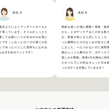
本社 O
本社 K
風呂上りによくマッサージオイルと
絶妙な使い心地に感動！普段「面
て使っています。オイルがしっとり
から」とボディケアは二の次な私
透してお肌にハリが出るのがお気に
が、乾燥が気になり試したところ
りです！ふわっとローズの香りが広
った瞬間からそのなじみの良さに
ってゆったりとした気持ちになれる
しました。べたつかないのに使用
もおすすめポイントです！
肌がふっくら艶やかで、ボディケ
楽しさが再熱。保湿×引き締めに特
たオイルでこの冬はキュッと引き
ったボディを目指していきます！