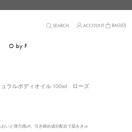
BAG
(0)
SEARCH
ACCOUNT
O by F
ナチュラルボディオイル 100ml ローズ
おいと弾力感UP。引き締め成分配合で肌をきゅ