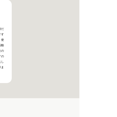
倒だ
です
、使
感動
後の
アの
化し
締ま