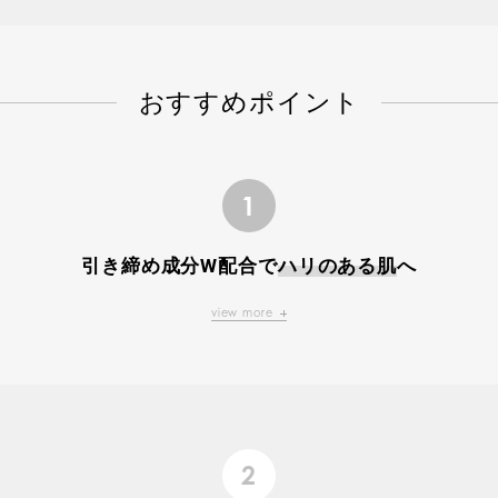
おすすめポイント
1
引き締め成分W配合で
ハリのある肌
へ
view more
2