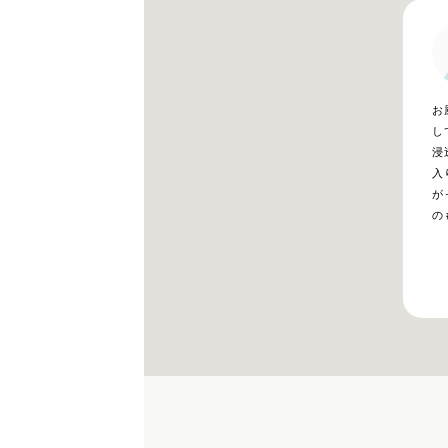
お
し
浸
入
が
の