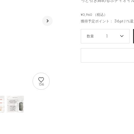
っと引き締めるボディオイ
¥3,960
（税込）
36pt
獲得予定ポイント：
(1%還
1
156