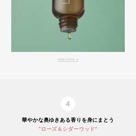
view more
4
華やかな奥ゆきある香りを身にまとう
“ローズ＆シダーウッド”