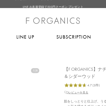
LINE お友達登録で500円クーポン プレゼント
【重要】F ORGANICS Websiteの統合に関するお知らせ
【重要】お盆期間中のお問い合わせと商品配送に関しまして
毎月お得にポイントが貯まる！ “月のポイントアップデー”
LINE UP
SUBSCRIPTION
LINE お友達登録で500円クーポン プレゼント
【F ORGANICS】
1
|
6
＆シダーウッド
レビューを見る
肌をしっとりと仕上げ、うる