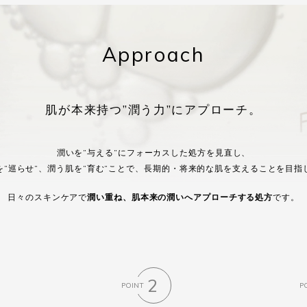
Approach
肌が本来持つ
”潤う力”にアプローチ。
潤いを”与える”にフォーカスした処方を見直し、
”巡らせ”、潤う肌を”育む”ことで、
長期的・将来的な肌を支えることを目指
日々のスキンケアで
潤い重ね、
肌本来の潤いへアプローチする処方
です。
2
POINT
P