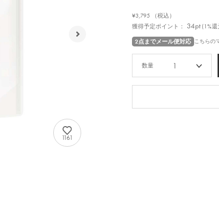
¥3,795
（税込）
34pt
獲得予定ポイント：
(1%還
2点までメール便対応
こちらの
1
1161