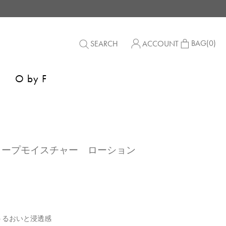
BAG
(0)
SEARCH
ACCOUNT
O by F
S】ディープモイスチャー ローション
うるおいと浸透感