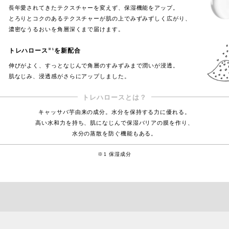
長年愛されてきたテクスチャーを変えず、
保湿機能をアップ。
とろりとコクのあるテクスチャーが
肌の上でみずみずしく広がり、
濃密なうるおいを角層深くまで届けます。
トレハロース
を新配合
※1
伸びがよく、すっとなじんで
角層のすみずみまで潤いが浸透。
肌なじみ、浸透感がさらにアップしました。
トレハロースとは？
キャッサバ芋由来の成分。水分を保持する力に優れる。
高い水和力を持ち、肌になじんで保湿バリアの膜を作り、
水分の蒸散を防ぐ機能もある。
※1 保湿成分