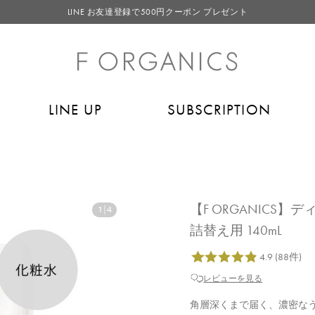
LINE お友達登録で500円クーポン プレゼント
【重要】F ORGANICS Websiteの統合に関するお知らせ
【重要】お盆期間中のお問い合わせと商品配送に関しまして
毎月お得にポイントが貯まる！ “月のポイントアップデー”
LINE UP
SUBSCRIPTION
LINE お友達登録で500円クーポン プレゼント
【F ORGANIC
1
|
4
詰替え用 140mL
レビューを見る
角層深くまで届く、濃密な