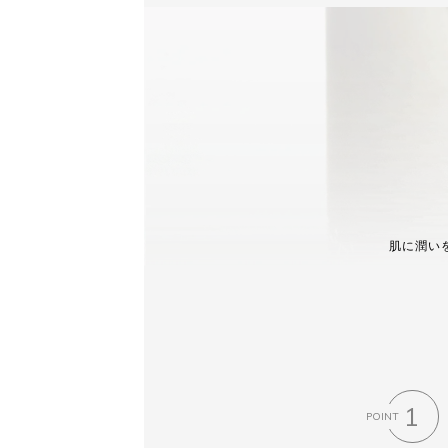
肌に潤いを
1
POINT