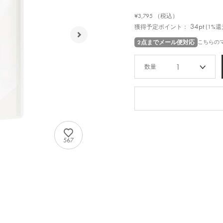
¥3,795
（税込）
34pt
獲得予定ポイント：
(1%還
2点までメール便対応
こちらの
1
567