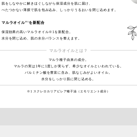
肌をしなやかに解きほぐしながら
保湿成分を肌に届け、
べたつかない薄膜で肌を包み込み、
しっかりうるおいを閉じ込めます。
マルラオイル
を新配合
※1
保湿効果の高いマルラオイル※1を新配合。
水分を閉じ込め、
肌の水分バランスを整えます。
マルラオイルとは？
マルラ種子由来の成分。
マルラの実は1年に1度しか実らず、
希少なオイルといわれている。
パルミチン酸を豊富に含み、肌なじみがよいオイル。
水分をしっかり肌に閉じ込める。
※1 スクレロカリアビレア種子油（エモリエント成分）