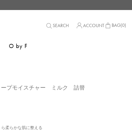
BAG
(0)
SEARCH
ACCOUNT
O by F
】ディープモイスチャー ミルク 詰替
くら柔らかな肌に整える