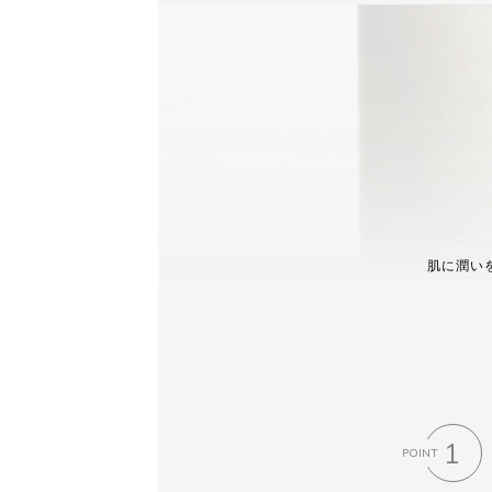
肌に潤いを
1
POINT