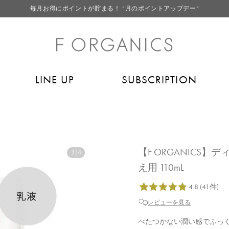
LINE お友達登録で500円クーポン プレゼント
【重要】F ORGANICS Websiteの統合に関するお知らせ
【重要】お盆期間中のお問い合わせと商品配送に関しまして
毎月お得にポイントが貯まる！ “月のポイントアップデー”
LINE UP
SUBSCRIPTION
LINE お友達登録で500円クーポン プレゼント
【F ORGANICS
1
|
4
え用 110mL
レビューを見る
べたつかない潤い感でふっ