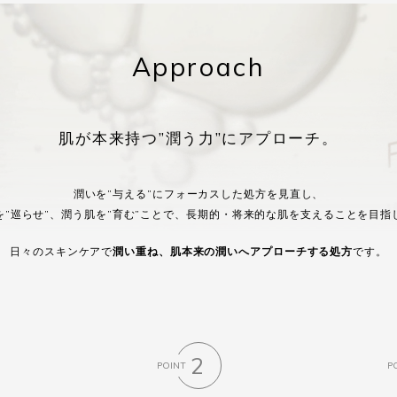
Approach
肌が本来持つ
”潤う力”にアプローチ。
潤いを”与える”にフォーカスした処方を見直し、
”巡らせ”、潤う肌を”育む”ことで、
長期的・将来的な肌を支えることを目指
日々のスキンケアで
潤い重ね、
肌本来の潤いへアプローチする処方
です。
2
POINT
P