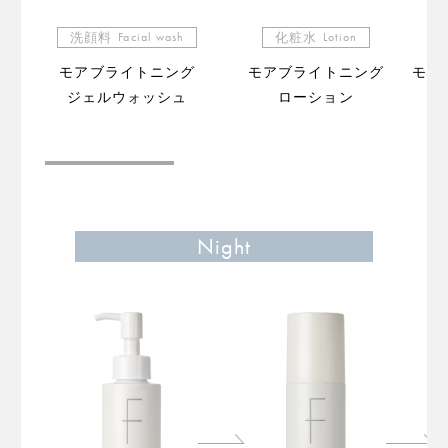
洗顔料
Facial wash
化粧水
Lotion
モアブライトニング
モアブライトニング
モア
ジェルウォッシュ
ローション
（販
Night