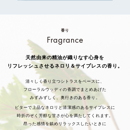
香り
Fragrance
天然由来の精油が織りなす
心身を
リフレッシュさせるネロリ＆サイプレスの香り。
清々しく香り立つシトラスをベースに、
フローラルウッディの香調でまとめあげた
みずみずしく、奥行きのある香り。
ビターで上品なネロリと清潔感のある
サイプレスに
時折のぞく芳醇な甘さが心を満たしてくれます。
昂った感情を鎮めリラックスしたいときに