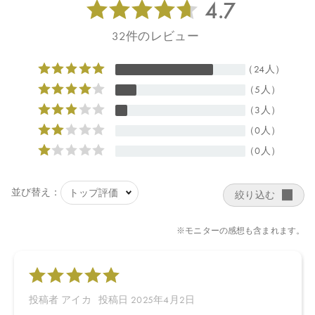
日本
【メーカー品番】
店舗でお問い合わせの際には、下記品番をお伝え下さい。
4570106730089
【店舗発売日】
CosmeKitchen 2024/5/15
Biople 2024/5/15
Make↗Kitchen 2024/5/15
※店舗での取り扱いや詳しい在庫状況につきましては、各店舗に
お問い合わせください。
※発売日は予告なく変更する可能性がございます。予めご了承く
ださい。
※通常はご注文より１～３営業日での発送となります。
商品によっては、お届けまで１～２週間かかる場合がございます
ので予めご了承ください。
●パッケージはリニューアル等の理由により、写真と異なる場合が
ございます。
●パッケージのリニューアル等の理由により、成分・処方が記載と