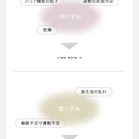
view more
ゴールドトマトエキス
植物が持つフィトケミカルである
カロテノイドを豊富に含むといわれる特別なトマ
ト。
健やかな肌色に見せる効果があります
。
※1
※1 保湿による