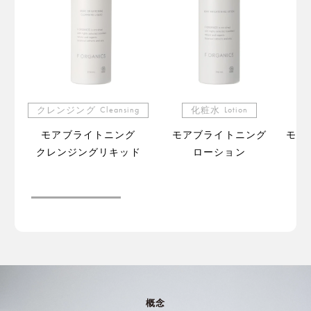
クレンジング
Cleansing
化粧水
Lotion
モアブライトニング
モアブライトニング
モア
クレンジングリキッド
ローション
（販
概念