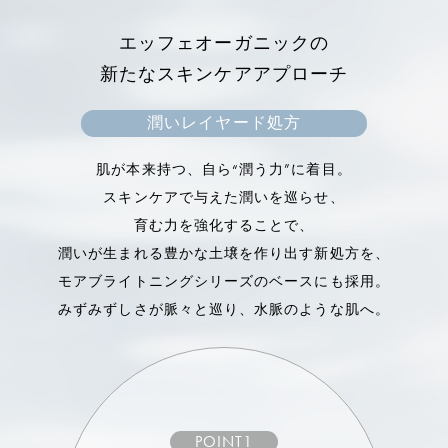
キス
エッフェオーガニックの
アフリカの砂漠に生息する植物。
新たなスキンケアアプローチ
高い保湿力で肌の水分量をアップさせ、ターンオー
バーをサポート。
潤いレイヤード処方
キメを整えて、肌をなめらかにします。
肌が本来持つ、自ら“潤う力”に着目。
スキンケアで与えた潤いを巡らせ、
育む力を強化することで、
潤いが生まれる豊かな土壌を作り出す新処方を、
モアブライトニングシリーズのベースにも採用。
みずみずしさが脈々と巡り、水脈のような肌へ。
POINT1