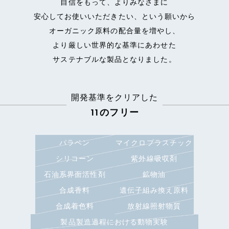
自信をもって、よりみなさまに
安心してお使いいただきたい、という願いから
オーガニック原料の配合量を増やし、
より厳しい世界的な基準にあわせた
サステナブルな製品となりました。
開発基準をクリアした
11のフリー
パラベン
マイクロプラスチック
シリコーン
紫外線吸収剤
石油系界面活性剤
鉱物油
合成香料
遺伝子組み換え原料
合成着色料
放射線照射物質
製品製造過程における動物実験