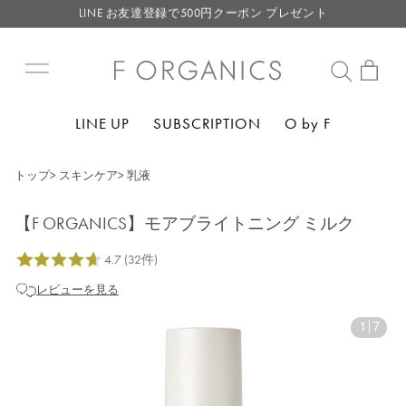
【重要】F ORGANICS Websiteの統合に関するお知らせ
【重要】お盆期間中のお問い合わせと商品配送に関しまして
毎月お得にポイントが貯まる！ “月のポイントアップデー”
LINE お友達登録で500円クーポン プレゼント
LINE UP
SUBSCRIPTION
O by F
トップ
>
スキンケア
>
乳液
【F ORGANICS】モアブライトニング ミルク
レビューを見る
1
|
7