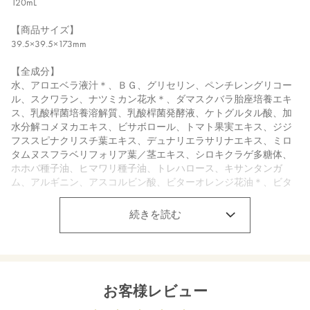
120mL
【商品サイズ】
39.5×39.5×173mm
【全成分】
水、アロエベラ液汁＊、ＢＧ、グリセリン、ペンチレングリコー
ル、スクワラン、ナツミカン花水＊、ダマスクバラ胎座培養エキ
ス、乳酸桿菌培養溶解質、乳酸桿菌発酵液、ケトグルタル酸、加
水分解コメヌカエキス、ビサボロール、トマト果実エキス、ジジ
フススピナクリスチ葉エキス、デュナリエラサリナエキス、ミロ
タムヌスフラベリフォリア葉／茎エキス、シロキクラゲ多糖体、
ホホバ種子油、ヒマワリ種子油、トレハロース、キサンタンガ
ム、アルギニン、アスコルビン酸、ビターオレンジ花油＊、ビタ
ーオレンジ葉／枝油＊、アトラスシーダー樹皮油＊、イタリアイ
トスギ葉／実／茎油＊、ベルガモット果実油＊、オレンジ果皮油
続きを読む
＊、ニオイテンジクアオイ油＊、ベヘニルアルコール、プロパン
ジオール、キシリトール、カプリリルグリコール、ミリスチン酸
オクチルドデシル、オリーブ油脂肪酸セテアリル、オリーブ油脂
肪酸ソルビタン、トコフェロール、フィチン酸、酸化銀、クエン
酸 ＊オーガニック原料
お客様レビュー
【原産国】