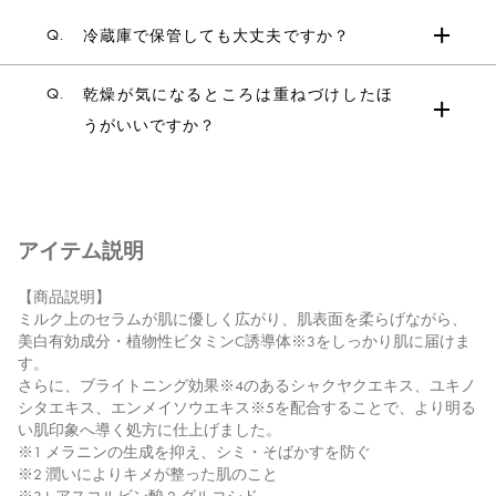
Q.
冷蔵庫で保管しても大丈夫ですか？
Q.
乾燥が気になるところは重ねづけしたほ
うがいいですか？
アイテム説明
【商品説明】
ミルク上のセラムが肌に優しく広がり、肌表面を柔らげながら、
美白有効成分・植物性ビタミンC誘導体※3をしっかり肌に届けま
す。
さらに、ブライトニング効果※4のあるシャクヤクエキス、ユキノ
シタエキス、エンメイソウエキス※5を配合することで、より明る
い肌印象へ導く処方に仕上げました。
※1 メラニンの生成を抑え、シミ・そばかすを防ぐ
※2 潤いによりキメが整った肌のこと