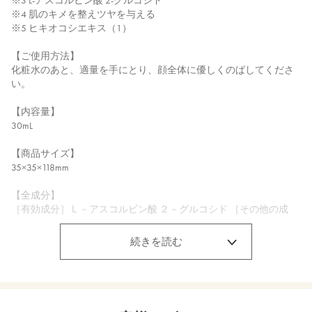
※3 L-アスコルビン酸 2-グルコシド
※4 肌のキメを整えツヤを与える
※5 ヒキオコシエキス（1）
【ご使用方法】
化粧水のあと、適量を手にとり、顔全体に優しくのばしてくださ
い。
【内容量】
30mL
【商品サイズ】
35×35×118mm
【全成分】
［有効成分］Ｌ－アスコルビン酸 ２－グルコシド ［その他の成
分］アロエ液汁末（２）＊、精製水、ノバラエキス＊、オリーブ
葉エキス、チャエキス（１）、ヨモギエキス、ノニ果汁、アロエ
続きを読む
エキス（２）、ウメ果実エキス、セイヨウネズエキス、ユキノシ
タエキス、シャクヤクエキス、ヒキオコシエキス（１）、ラベン
ダーエキス(1)＊、ホホバ油＊、１，３－ブチレングリコール、ト
リ（カプリル・カプリン酸）グリセリル、１，２－ペンタンジオ
ール、濃グリセリン、オリーブ油脂肪酸セトステアリル・オリー