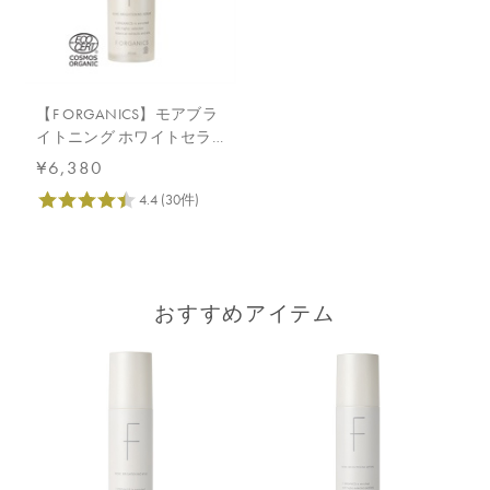
【F ORGANICS】モアブラ
イトニング ホワイトセラ
ム
¥6,380
おすすめアイテム