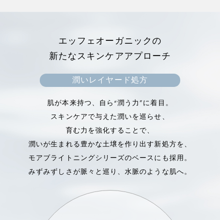
植物性ビタミンC誘導体
*7
植物性のビタミンC誘導体
がメラニンの生成を抑
*7
エッフェオーガニックの
え、
新たなスキンケアアプローチ
シミ・そばかすを防ぎます。
※7 L-アスコルビン酸 2-グルコシド
潤いレイヤード処方
肌が本来持つ、自ら“潤う力”に着目。
スキンケアで与えた潤いを巡らせ、
育む力を強化することで、
潤いが生まれる豊かな土壌を作り出す新処方を、
モアブライトニングシリーズのベースにも採用。
みずみずしさが脈々と巡り、水脈のような肌へ。