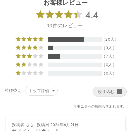
お客様レビュー
ブ油脂肪酸ソルビット混合物、モノステアリン酸ポリグリセリ
ル、親油型モノステアリン酸グリセリル、ステアリルアルコー
ル、水酸化ナトリウム、キサンタンガム、グリセリン脂肪酸エス
テル、香料＊、クエン酸、クエン酸ナトリウム ＊オーガニック
原料
【原産国】
日本
【メーカー品番】
店舗でお問い合わせの際には、下記品番をお伝え下さい。
4570106730102
【店舗発売日】
CosmeKitchen 2024/5/15
Biople 2024/5/15
Make↗Kitchen 2024/5/15
※店舗での取り扱いや詳しい在庫状況につきましては、各店舗に
お問い合わせください。
※発売日は予告なく変更する可能性がございます。予めご了承く
ださい。