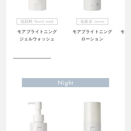
洗顔料
Facial wash
化粧水
Lotion
モアブライトニング
モアブライトニング
モア
ジェルウォッシュ
ローション
（販
Night