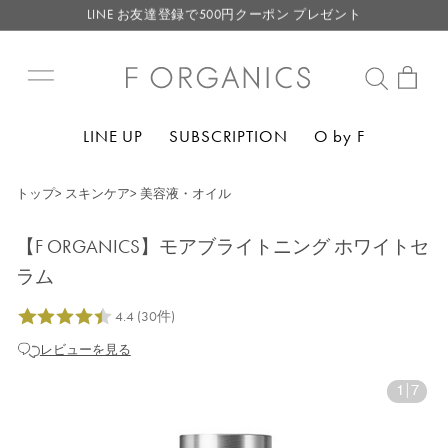
LINE お友達登録で500円クーポン プレゼント
【重要】F ORGANICS Websiteの統合に関するお知らせ
【重要】お盆期間中のお問い合わせと商品配送に関しまして
毎月お得にポイントが貯まる！ “月のポイントアップデー”
LINE UP
SUBSCRIPTION
O by F
LINE お友達登録で500円クーポン プレゼント
トップ
>
スキンケア
>
美容液・オイル
【F ORGANICS】モアブライトニング ホワイトセ
ラム
レビューを見る
1
|
7