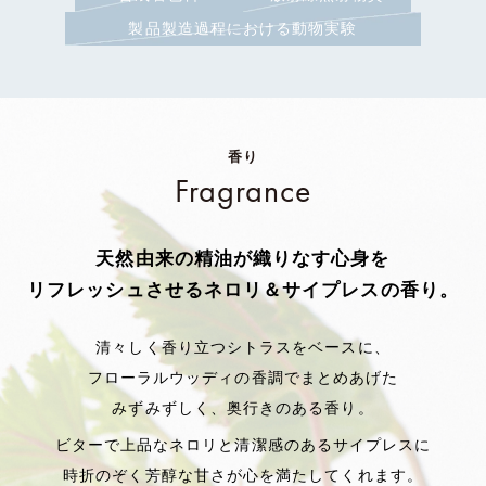
製品製造過程における動物実験
香り
Fragrance
天然由来の精油が織りなす
心身を
リフレッシュさせるネロリ＆サイプレスの香り。
清々しく香り立つシトラスをベースに、
フローラルウッディの香調でまとめあげた
みずみずしく、奥行きのある香り。
ビターで上品なネロリと清潔感のある
サイプレスに
時折のぞく芳醇な甘さが心を満たしてくれます。