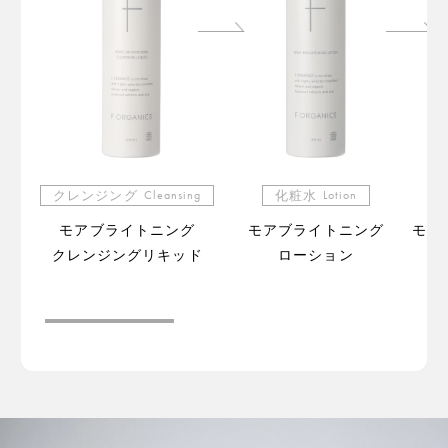
クレンジング
Cleansing
化粧水
Lotion
モアブライトニング
モアブライトニング
モア
クレンジングリキッド
ローション
（販