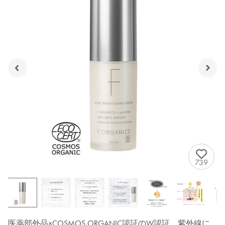
739
医薬部外品×COSMOS ORGANIC認証のW認証。紫外線に