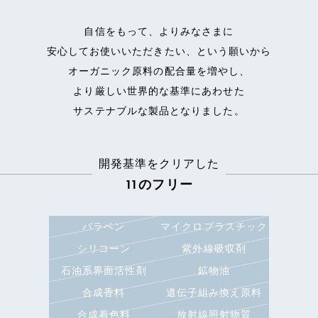
自信をもって、よりみなさまに
安心してお使いいただきたい、という願いから
オーガニック原料の配合量を増やし、
より厳しい世界的な基準にあわせた
サステナブルな製品となりました。
開発基準をクリアした
11のフリー
パラベン
マイクロプラスチック
シリコーン
紫外線吸収剤
石油系界面活性剤
鉱物油
合成香料
遺伝子組み換え原料
合成着色料
放射線照射物質