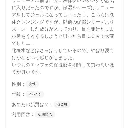
コール、フィチン酸、酸化銀、クエン酸
＊オーガニック原料
■エッフェオーガニック モアブライトニング ローション
水、アロエベラ液汁＊、プロパンジオール、エタノール＊、ペン
チレングリコール、ナツミカン花水＊、ダマスクバラ胎座培養エ
キス、乳酸桿菌培養溶解質、乳酸桿菌発酵液、ケトグルタル酸、
加水分解コメヌカエキス、ビサボロール、トマト果実エキス、ジ
ジフススピナクリスチ葉エキス、デュナリエラサリナエキス、ミ
ロタムヌスフラベリフォリア葉／茎エキス、セージ葉エキス＊、
タチジャコウソウ花／葉エキス＊、グリセリン、ホホバ種子油、
ジラウロイルグルタミン酸リシンＮａ、キサンタンガム、アルギ
ニン、トレハロース、スクワラン、アスコルビン酸、ビターオレ
ンジ花油＊、ビターオレンジ葉／枝油＊、アトラスシーダー樹皮
油＊、イタリアイトスギ葉／実／茎油＊、ベルガモット果実油
＊、オレンジ果皮油＊、ニオイテンジクアオイ油＊、ＢＧ、キシ
リトール、カプリリルグリコール、ラウリン酸ポリグリセリル－
１０、フィチン酸、酸化銀、クエン酸、クエン酸Ｎａ
＊オーガニック原料
■エッフェオーガニック モアブライトニング ミルク
水、アロエベラ液汁＊、ＢＧ、グリセリン、ペンチレングリコー