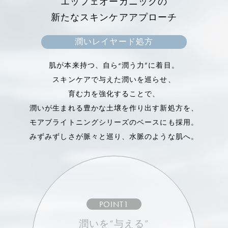
エッフェオーガニックの
アフリカの砂漠に生息する植物。
新たなスキンケアアプローチ
高い保湿力で肌の水分量をアップさせ、ターンオー
バーをサポート。
潤いレイヤード処方
キメを整えて、肌をなめらかにします。
肌が本来持つ、自ら“潤う力”に着目。
スキンケアで与えた潤いを巡らせ、
育む力を強化することで、
潤いが生まれる豊かな土壌を作り出す新処方を、
モアブライトニングシリーズのベースにも採用。
みずみずしさが脈々と巡り、水脈のような肌へ。
POINT1
潤いを“与える”