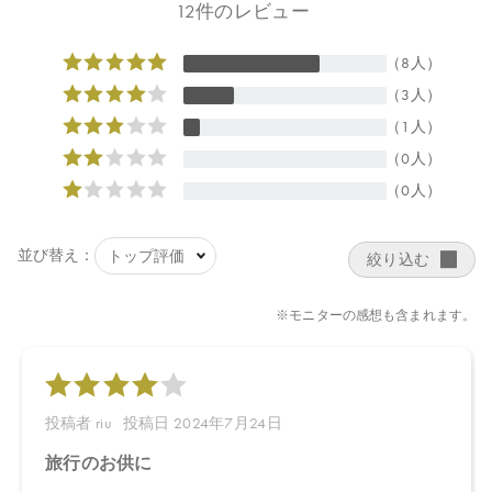
■エッフェオーガニック モアブライトニング ジェルウォッシュ ミ
ニ：29.5×47×90㎜
■エッフェオーガニック モアブライトニング ローション ミニ：
30×30×111㎜
■エッフェオーガニック モアブライトニング ミルク ミニ：
30×30×111㎜
【全成分】
■エッフェオーガニック モアブライトニング クレンジングリキッ
ド
温泉水、水、デシルグルコシド、アロエベラ液汁＊、グリセリ
ン、プロパンジオール、ジイソステアリン酸ポリグリセリル－１
０、ペンチレングリコール、イヌリン、ココイルグルタミン酸２
Ｎａ、ナツミカン花水＊、ダマスクバラ胎座培養エキス、乳酸桿
菌培養溶解質、乳酸桿菌発酵液、ケトグルタル酸、加水分解コメ
ヌカエキス、ビサボロール、トマト果実エキス、ジジフススピナ
クリスチ葉エキス、デュナリエラサリナエキス、ミロタムヌスフ
ラベリフォリア葉／茎エキス、サピンヅストリホリアツス果実エ
キス、ビルベリー果実エキス、サトウキビエキス、レモン果実エ
キス、オレンジ果実エキス、サトウカエデエキス、ホホバ種子
油、キサンタンガム、アルギニン、トレハロース、スクワラン、
アスコルビン酸、ビターオレンジ花油＊、ビターオレンジ葉／枝