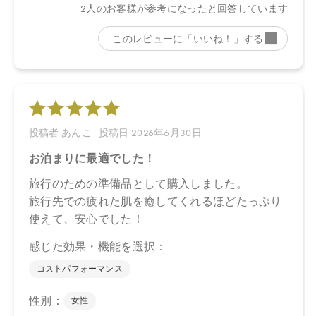
ル、スクワラン、ナツミカン花水＊、ダマスクバラ胎座培養エキ
ス、乳酸桿菌培養溶解質、乳酸桿菌発酵液、ケトグルタル酸、加
水分解コメヌカエキス、ビサボロール、トマト果実エキス、ジジ
フススピナクリスチ葉エキス、デュナリエラサリナエキス、ミロ
タムヌスフラベリフォリア葉／茎エキス、シロキクラゲ多糖体、
ホホバ種子油、ヒマワリ種子油、トレハロース、キサンタンガ
ム、アルギニン、アスコルビン酸、ビターオレンジ花油＊、ビタ
ーオレンジ葉／枝油＊、アトラスシーダー樹皮油＊、イタリアイ
トスギ葉／実／茎油＊、ベルガモット果実油＊、オレンジ果皮油
＊、ニオイテンジクアオイ油＊、ベヘニルアルコール、プロパン
ジオール、キシリトール、カプリリルグリコール、ミリスチン酸
オクチルドデシル、オリーブ油脂肪酸セテアリル、オリーブ油脂
肪酸ソルビタン、トコフェロール、フィチン酸、酸化銀、クエン
酸
＊オーガニック原料
【原産国】
日本
【メーカー品番】
店舗でお問い合わせの際には、下記品番をお伝え下さい。
4570106730157