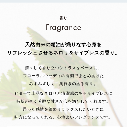
香り
Fragrance
天然由来の精油が織りなす
心身を
リフレッシュさせるネロリ＆サイプレスの香り。
清々しく香り立つシトラスをベースに、
フローラルウッディの香調でまとめあげた
みずみずしく、奥行きのある香り。
ビターで上品なネロリと清潔感のある
サイプレスに
時折のぞく芳醇な甘さが心を満たしてくれます。
昂った感情を鎮めリラックスしたいときに
味方になってくれる、心地よいフレグランスです。