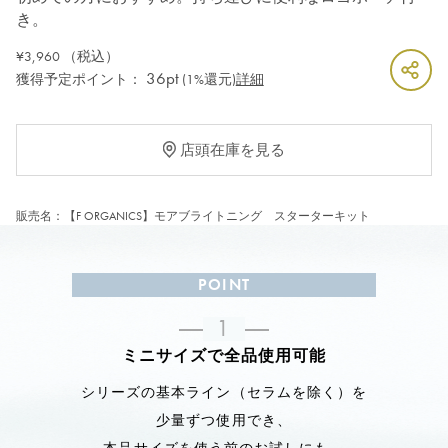
き。
¥3,960
（税込）
36pt
獲得予定ポイント：
(1%還元)
詳細
店頭在庫を見る
販売名：【F ORGANICS】モアブライトニング スターターキット
POINT
1
ミニサイズで全品使用可能
シリーズの基本ライン（セラムを除く）を
少量ずつ使用でき、
本品サイズを使う前のお試しにも。