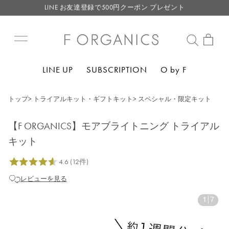
LINE お友達登録で500円クーポン プレゼント
【重要】F ORGANICS Websiteの統合に関するお知らせ
【重要】お盆期間中のお問い合わせと商品配送に関しまして
毎月お得にポイントが貯まる！ “月のポイントアップデー”
LINE UP
SUBSCRIPTION
O by F
LINE お友達登録で500円クーポン プレゼント
トップ
>
トライアルキット・ギフトキット
>
スペシャル・限定キット
【F ORGANICS】モアブライトニング トライアル
キット
レビューを見る
1
|
7