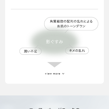
アルゲケキス
厳しい環境下で降り注ぐ
「デュナリエラサリナ」
という藻の一種から抽出。
view more
ジジフススピラクリスチ葉エキス
高温や乾燥に強い耐性を持っている成分。
ミロタムヌスフラベリフォリア葉／茎エ
キス