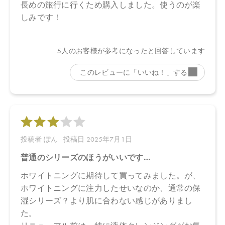
油＊、アトラスシーダー樹皮油＊、イタリアイトスギ葉／実／茎
油＊、ベルガモット果実油＊、オレンジ果皮油＊、ニオイテンジ
クアオイ油＊、ＢＧ、キシリトール、カプリリルグリコール、コ
コイルグルタミン酸Ｎａ、フィチン酸、酸化銀、クエン酸、クエ
ン酸Ｎａ
＊オーガニック原料
■エッフェオーガニック モアブライトニング ジェルウォッシュ
水、アロエベラ液汁＊、コカミドプロピルベタイン、ココイルグ
ルタミン酸２Ｎａ、ラウリン酸ポリグリセリル－１０、プロパン
ジオール、グリセリン、ペンチレングリコール、アルギン酸Ｎ
ａ、ココイルグルタミン酸Ｎａ、塩化Ｎａ、ナツミカン花水＊、
ダマスクバラ胎座培養エキス、乳酸桿菌培養溶解質、乳酸桿菌発
酵液、ケトグルタル酸、加水分解コメヌカエキス、ビサボロー
ル、トマト果実エキス、ジジフススピナクリスチ葉エキス、デュ
ナリエラサリナエキス、ミロタムヌスフラベリフォリア葉／茎エ
キス、サピンヅストリホリアツス果実エキス、シリカ、ホホバ種
子油、グリコシルトレハロース、加水分解水添デンプン、スクレ
ロチウムガム、キサンタンガム、アルギニン、トレハロース、ス
クワラン、アスコルビン酸、ビターオレンジ花油＊、ビターオレ
ンジ葉／枝油＊、アトラスシーダー樹皮油＊、イタリアイトスギ
葉／実／茎油＊、ベルガモット果実油＊、オレンジ果皮油＊、ニ
オイテンジクアオイ油＊、ＢＧ、キシリトール、カプリリルグリ