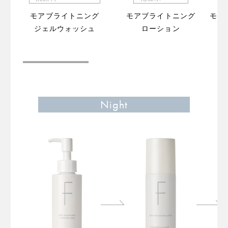
モアブライトニング
モアブライトニング
モア
ジェルウォッシュ
ローション
（販
Night