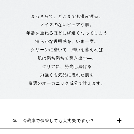
まっさらで、どこまでも澄み渡る。
ノイズのないピュアな肌。
年齢を重ねるほどに縁遠くなってしまう
清らかな透明感を、いま一度。
クリーンに磨いて、潤いを蓄えれば
肌は満ち満ちて輝き出す―。
クリアに、発光し続ける
力強くも気品に溢れた肌を
厳選のオーガニック成分で叶えます。
Q.
冷蔵庫で保管しても大丈夫ですか？