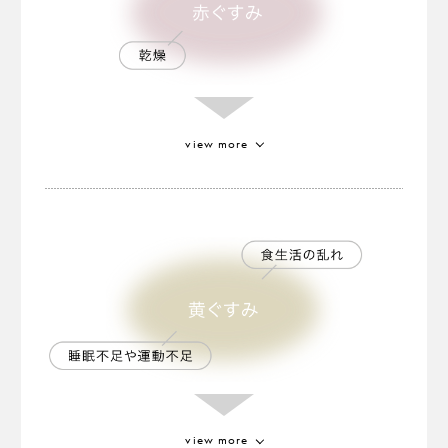
view more
ゴールドトマトエキス
植物が持つフィトケミカルである
カロテノイドを豊富に含むといわれる特別なトマ
ト。
健やかな肌色に見せる効果があります
。
※2
※2 保湿による
view more