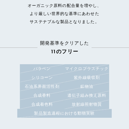
オーガニック原料の配合量を増やし、
より厳しい世界的な基準にあわせた
サステナブルな製品となりました。
開発基準をクリアした
11のフリー
パラベン
マイクロプラスチック
シリコーン
紫外線吸収剤
石油系界面活性剤
鉱物油
合成香料
遺伝子組み換え原料
合成着色料
放射線照射物質
製品製造過程における動物実験