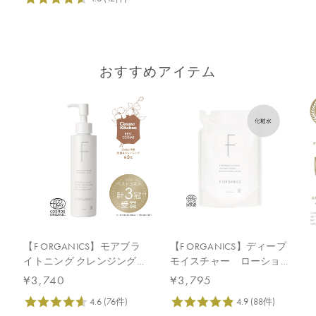
おすすめアイテム
【F ORGANICS】モアブラ
【F ORGANICS】ディープ
イトニング クレンジング
モイスチャー ローショ
リキッド
ン 詰替え用 140mL
¥3,740
¥3,795