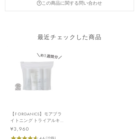
この商品に関する問い合わせ
最近チェックした商品
【F ORGANICS】モアブラ
イトニング トライアルキ
ット
¥3,960