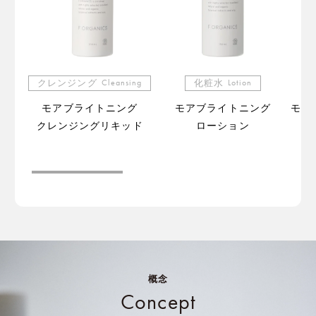
クレンジング
Cleansing
化粧水
Lotion
モアブライトニング
モアブライトニング
モア
クレンジングリキッド
ローション
（販
概念
Concept