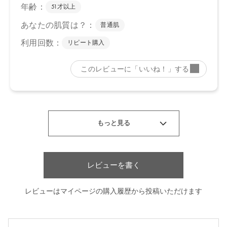
【店舗発売日】
CosmeKitchen 2024/5/15
Biople 2024/5/15
Make↗Kitchen 2024/5/15
※店舗での取り扱いや詳しい在庫状況につきましては、各店舗に
お問い合わせください。
※発売日は予告なく変更する可能性がございます。予めご了承く
ださい。
※通常はご注文より１～３営業日での発送となります。
商品によっては、お届けまで１～２週間かかる場合がございます
ので予めご了承ください。
●パッケージはリニューアル等の理由により、写真と異なる場合が
ございます。
●パッケージのリニューアル等の理由により、成分・処方が記載と
レビューを書く
異なる場合がございます。
●予告なくパッケージ仕様が変更になる場合がございます。
レビューはマイページの購入履歴から投稿いただけます