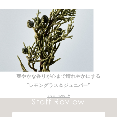
ローズの香りの先には、
*4
シダーウッド
の上品で深みのある香り。
*4 アトラスシーダー樹皮油
爽やかな香りが心まで晴れやかにする
“レモングラス＆ジュニパー”
みずみずしい清潔感あふれる
view more
Staff Review
レモングラスの従来の香りに、
*5
ほろ苦いジュニパー
を追加した軽やかな香り。