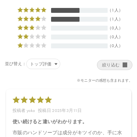
＊オーガニック原料 ＊＊オーガニック由来原料
【原産国】
日本
【メーカー品番】
店舗でお問い合わせの際には、下記品番をお伝え下さい。
4570106732878
【店舗発売日】
CosmeKitchen 2024/6/19
Biople 2024/6/19
※店舗での取り扱いや詳しい在庫状況につきましては、各店舗に
お問い合わせください。
※発売日は予告なく変更する可能性がございます。予めご了承く
ださい。
※通常はご注文より１～３営業日での発送となります。
商品によっては、お届けまで１～２週間かかる場合がございます
ので予めご了承ください。
●パッケージはリニューアル等の理由により、写真と異なる場合が