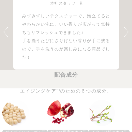
*5 セイコウネズ果実油
本社スタッフ K
みずみずしいテクスチャーで、泡立てると
やわらかい泡に。いい香りが広がって気持
ちもリフレッシュできました♪
手を洗うたびにさりげない香りが手に残る
ので、手を洗うのが楽しみになる商品でし
た！
配合成分
*6
エイジングケア
のための６つの成分。
*7
*7
*7