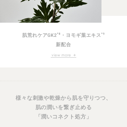
肌荒れケアGK2
・ヨモギ葉エキス
*8
*9
新配合
view more
甘草エキスから抽出されたGK2と
ヨモギ葉エキスをダブル配合し、
肌悩みへとアプローチ。
*10
肌荒れ
を防止し、健やかな肌へと導きます。
*8 グリチルリチン酸ジカリウム（保湿成分）
*9 保湿成分 *10 乾燥による
様々な刺激や乾燥から肌を守りつつ、
肌の潤いを繋ぎ止める
「潤いコネクト処方」