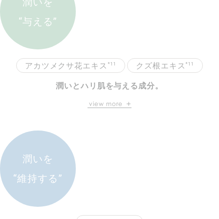
潤いを
“与える”
*11
*11
アカツメクサ花エキス
クズ根エキス
潤いとハリ肌を与える成分。
角質層まで潤いを与え、弾力のある
view more
ハリ肌を生み出します。
潤いを
“維持する”