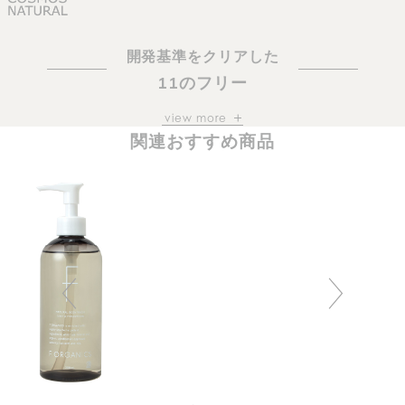
開発基準をクリアした
11のフリー
view more
パラベン
マイクロプラスチッ
関連おすすめ商品
ク
シリコーン
紫外線吸収剤
石油系界面活性剤
鉱物油
合成香料
遺伝子組み換え原料
合成着色料
放射線照射物質
製品製造過程における動物実験
ナチュラル・オーガニックを求める
お客様の需要にお応えしこだわった処方。
お客様に安心してお使いいただきたい、
という願いから配合原料にもこだわり、