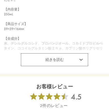
【内容量】
250mL
【商品サイズ】
59×59×164㎜
【全成分】
水、デシルグルコシド、プロパンジオール、コカミドプロピルベ
タイン、ココイルグルタミン酸２Ｎａ、カプリン酸ポリグリセリ
ル－３、ソルビトール、グリコシルトレハロース、塩化Ｎａ、シ
マホオズキ葉エキス**、α－グルカンオリゴサッカリド、エクトイ
続きを読む
ン、ロドデンドロンフェルギネウムエキス、グリチルリチン酸２
Ｋ、ヨモギ葉エキス、ダイズイソフラボン、アカツメクサ花エキ
ス、ザクロ果実エキス、アメリカショウマ根エキス、プエラリア
ミリフィカ根エキス、カラトウキ根エキス、クズ根エキス、イタ
ドリ根エキス、アルギニン、グリセリン、加水分解水添デンプ
お客様レビュー
ン、ココイルグルタミン酸Ｎａ、ダマスクバラ花油*、アトラスシ
ーダー樹皮油 *、イランイラン花油*、パルマローザ油*、ニオイ
テンジクアオイ油*、ベルガモット果実油*、オレンジ果皮油 *、
ＢＧ、クエン酸、クエン酸Ｎａ、フィチン酸、安息香酸Ｎａ、エ
タノール、酸化銀