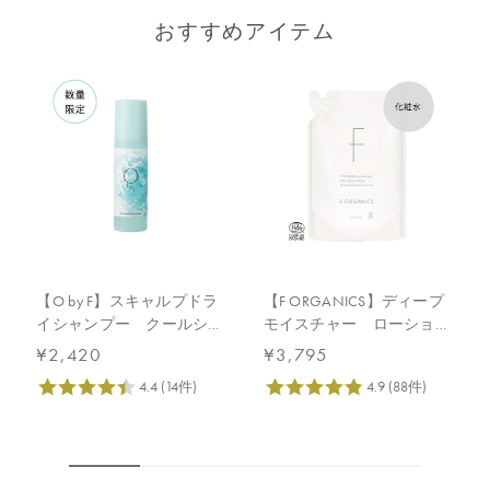
おすすめアイテム
【O by F】スキャルプドラ
【F ORGANICS】ディープ
イシャンプー クールショ
モイスチャー ローショ
ット
ン 詰替え用 140mL
¥2,420
¥3,795