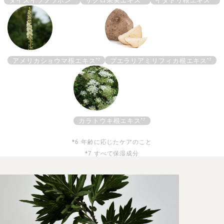
ダイズイソフラボン
ザクロ果実エキス
イタドリ根エキス
*7
*7
アメリカショウマ根エキス
プエラリアミリフィカ根エキス
*7
カラトウキ根エキス
*6 年齢に応じたケアのこと
*7 すべて保湿成分