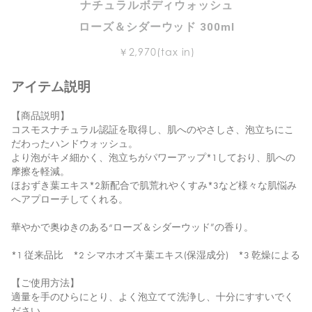
ナチュラルボディウォッシュ
厳しい世界水準をクリアしたサステナブルな製品です。
ローズ＆シダーウッド 300ml
￥2,970(tax in)
アイテム説明
【商品説明】
コスモスナチュラル認証を取得し、肌へのやさしさ、泡立ちにこ
だわったハンドウォッシュ。
より泡がキメ細かく、泡立ちがパワーアップ*1しており、肌への
摩擦を軽減。
ほおずき葉エキス*2新配合で肌荒れやくすみ*3など様々な肌悩み
へアプローチしてくれる。
華やかで奥ゆきのある“ローズ＆シダーウッド”の香り。
*1 従来品比 *2 シマホオズキ葉エキス(保湿成分) *3 乾燥による
【ご使用方法】
適量を手のひらにとり、よく泡立てて洗浄し、十分にすすいでく
ださい。