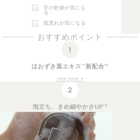
手の乾燥が気にな
る
肌荒れが気になる
おすすめポイント
*1
*2
ほおずき葉エキス
新配合
view more
栄養満点のスーパーフードとして
世界中に知られている食用ほおずき。
保湿/整肌効果の高い成分が含まれていながらも
*3
泡立ち、きめ細やかさUP
焼却処分されていた葉を
アップサイクル原料として採用することで活用し、
化粧品原料へと生まれ変わらせました。
*1 シマホオズキ葉エキス（保湿成分）