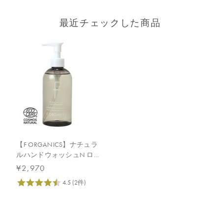
最近チェックした商品
【F ORGANICS】ナチュラ
ルハンドウォッシュN ロー
ズ＆シダーウッド
¥2,970