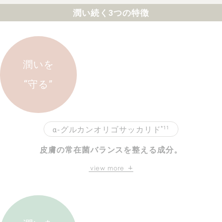
潤い続く3つの特徴
潤いを
“守る”
*11
α-グルカンオリゴサッカリド
皮膚の常在菌バランスを整える成分。
肌の保湿力を高め肌を保護することで、
view more
健やかな肌を育みます。