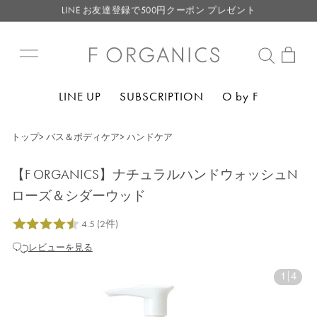
LINE お友達登録で500円クーポン プレゼント
【重要】F ORGANICS Websiteの統合に関するお知らせ
【重要】お盆期間中のお問い合わせと商品配送に関しまして
毎月お得にポイントが貯まる！ “月のポイントアップデー”
LINE お友達登録で500円クーポン プレゼント
LINE UP
SUBSCRIPTION
O by F
トップ
>
バス＆ボディケア
>
ハンドケア
【F ORGANICS】ナチュラルハンドウォッシュN
ローズ＆シダーウッド
レビューを見る
1
|
4