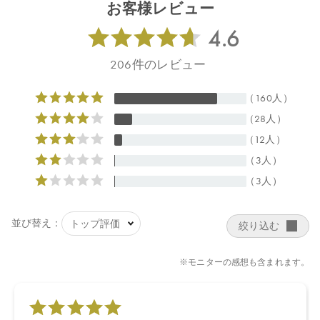
お客様レビュー
※通常はご注文より１～３営業日での発送となります。
商品によっては、お届けまで１～２週間かかる場合がございます
ので予めご了承ください。
●パッケージはリニューアル等の理由により、写真と異なる場合が
ございます。
●パッケージのリニューアル等の理由により、成分・処方が記載と
異なる場合がございます。
●予告なくパッケージ仕様が変更になる場合がございます。
【定期便をご利用の方へ】
●定期便のスキップ・解約は2回目のお届け以降可能となります。2
回目のお届けが完了するまでスキップ・解約は不可となります。
●定期便商品を一度に複数ご注文の方は個々の商品のスキップ・解
約は不可となります。
●定期便ご購入の前に
注意事項
を必ずお読みください。