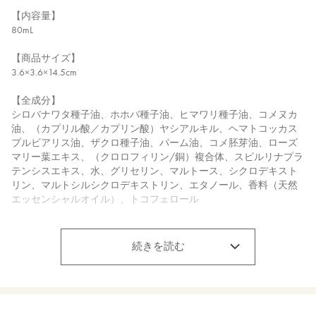
【内容量】
80mL
【商品サイズ】
3.6×3.6×14.5cm
【全成分】
シロバナワタ種子油、ホホバ種子油、ヒマワリ種子油、コメヌカ
油、（カプリル酸／カプリン酸）ヤシアルキル、ヘマトコッカス
プルビアリス油、ザクロ種子油、パーム油、コメ胚芽油、ローズ
マリー葉エキス、（クロロフィリン/銅）複合体、スピルリナプラ
テンシスエキス、水、グリセリン、マルトース、シクロデキスト
リン、マルトシルシクロデキストリン、エタノール、香料（天然
エッセンシャルオイル）、トコフェロール
【生産国】
日本
続きを読む
【メーカー品番】
店舗でお問い合わせの際には、下記品番をお伝え下さい。
4589784676510