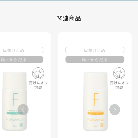
関連商品
日焼け止め
用
顔・からだ用