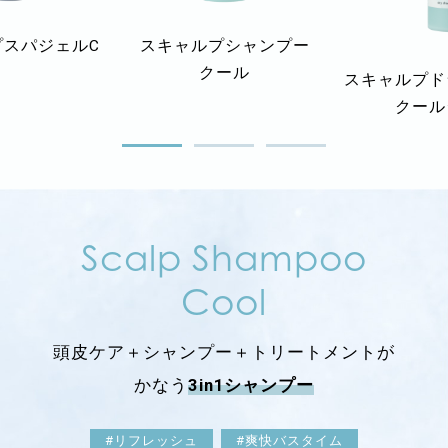
プスパジェルC
スキャルプシャンプー
クール
スキャルプド
クール
Scalp Shampoo
Cool
頭皮ケア＋シャンプー＋トリートメントが
かなう
3in1シャンプー
#リフレッシュ
#爽快バスタイム