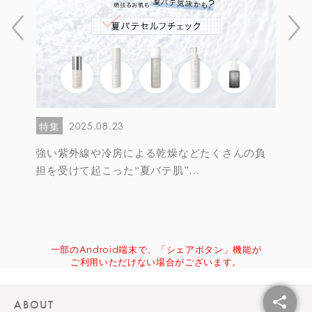
2025.08.23
特集
特集
紫外
強い紫外線や冷房による乾燥などたくさんの負
ピー
今こ
担を受けて起こった“夏バテ肌”
しっかりケアで回復を！
一部のAndroid端末で、「シェアボタン」機能が
ご利用いただけない場合がございます。
ABOUT