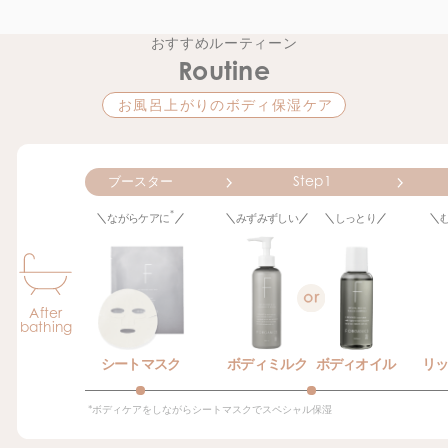
おすすめルーティーン
Routine
お風呂上がりのボディ保湿ケア
Step1
ブースター
*
ながらケアに
みずみずしい
しっとり
After
bathing
シートマスク
ボディミルク
ボディオイル
リ
*ボディケアをしながらシートマスクでスペシャル保湿