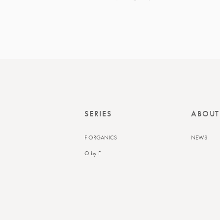
【O by F】のヘアミルク
しっかりケアで回復を！
SERIES
ABOUT
F ORGANICS
NEWS
O by F