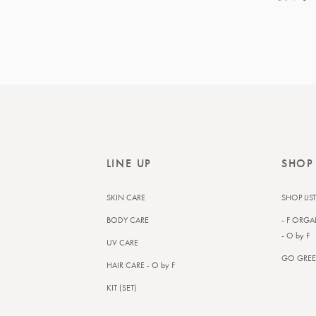
今こそ“お疲れ肌”のケアを
LINE UP
SHOP
SKIN CARE
SHOP LIST
BODY CARE
- F ORGA
- O by F
UV CARE
GO GREE
HAIR CARE - O by F
KIT (SET)