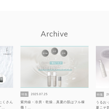
Archive
2025.07.25
2
特集
特集
紫外線・冷房・乾燥…真夏の肌はフル稼
たくさん
うるお
働！
”
夏こそ