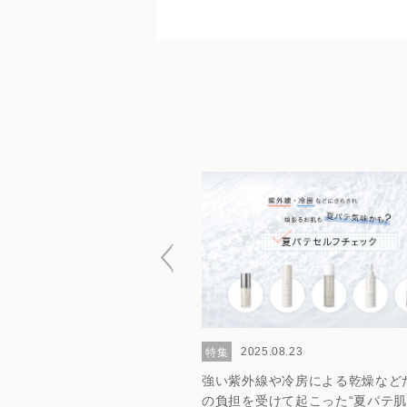
2025.08.23
特集
.01.20
強い紫外線や冷房による乾燥など
、潤いのある髪質に！何度もリ
の負担を受けて起こった“夏バテ肌