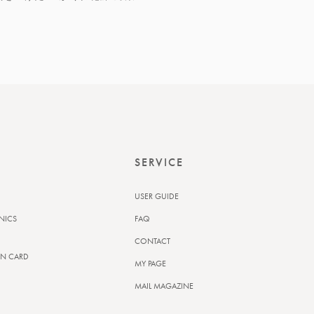
SERVICE
USER GUIDE
NICS
FAQ
CONTACT
N CARD
MY PAGE
MAIL MAGAZINE