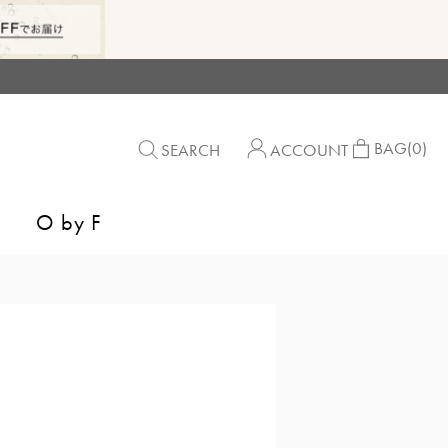
BAG
(0)
SEARCH
ACCOUNT
O by F